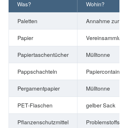
Was?
Wohin?
Paletten
Annahme zur Ver
Papier
Vereinsammlung
Papiertaschentücher
Mülltonne
Pappschachteln
Papiercontainer,
Pergamentpapier
Mülltonne
PET-Flaschen
gelber Sack
Pflanzenschutzmittel
Problemstoffsa