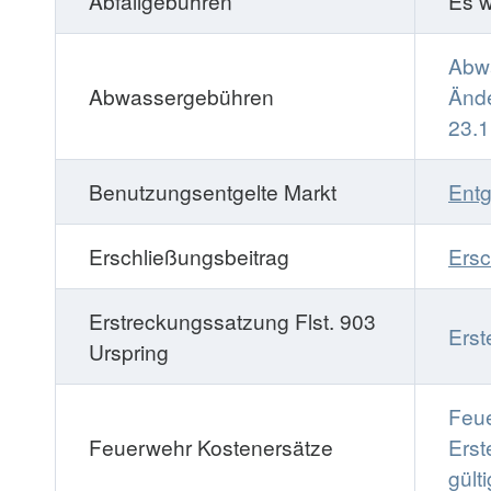
Abfallgebühren
Es w
Abw
Abwassergebühren
Änd
23.
Benutzungsentgelte Markt
Entg
Erschließungsbeitrag
Ersc
Erstreckungssatzung Flst. 903
Erst
Urspring
Feue
Feuerwehr Kostenersätze
Erst
gült