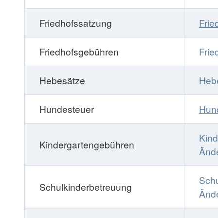
Friedhofssatzung
Frie
Friedhofsgebühren
Frie
Hebesätze
Heb
Hundesteuer
Hun
Kind
Kindergartengebühren
Änd
Schu
Schulkinderbetreuung
Änd