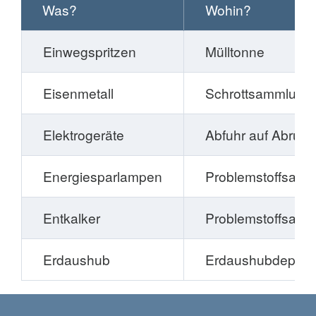
Was?
Wohin?
Einwegspritzen
Mülltonne
Eisenmetall
Schrottsammlung
Elektrogeräte
Abfuhr auf Abruf
Energiesparlampen
Problemstoffsam
Entkalker
Problemstoffsam
Erdaushub
Erdaushubdeponie